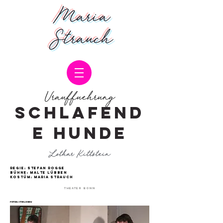
Maria
Strauch
Urauffuehrung
SCHLAFEND
E HUNDE
Lothar Kittstein
regie:
Stefan Rogge
bühne:
Malte Lübben
kostüm:
Maria Strauch
THeater Bonn
FOTOS: ©THILO BEU