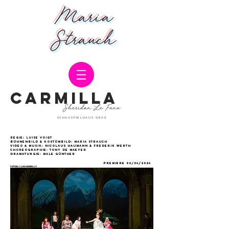
Maria
Strauch
Carmilla
Sheridan Le Fanu
Schauspielhaus Graz
Regie: Luise Voigt
Bühnenbild & Kostümbild: Maria Strauch
Video & Musik: Nicolaus Haumann & Frederik Werth
Choreographie: Tony De Maeyer
Dramaturgie: Male Günther
Premiere 06/04/2024
FOTOS: © LEX KARELLY