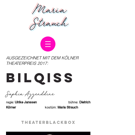
Maria
Strauch
AUSGEZEICHNET MIT DEM KÖLNER
THEATERPREIS 2017:
BILQISS
Saphia Azzenddine
regie:
Ulrike Janssen
bühne:
Dietrich
Körner
kostüm:
Maria Strauch
theaterblackbox