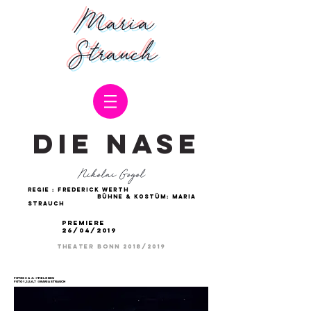
Maria
Strauch
DIE NASE
Nikolai Gogol
REGIE :
FREDERICK WERTH
BÜHNE & KOSTÜM: MARIA
STRAUCH
PREMIERE
26/04/2019
THeater Bonn 2018/2019
FOTOS 2 & 4: ©THILO BEU
FOTO 1,3,5,6,7 ©MARIA STRAUCH