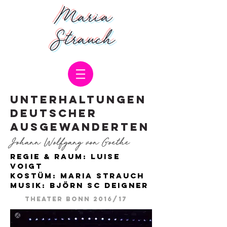
Maria
Strauch
Unterhaltungen
deutscher
Ausgewanderten
Johann Wolfgang von Goethe
Regie & Raum: Luise
Voigt
Kostüm: maria strauch
Musik: Björn sc Deigner
Theater Bonn 2016/17