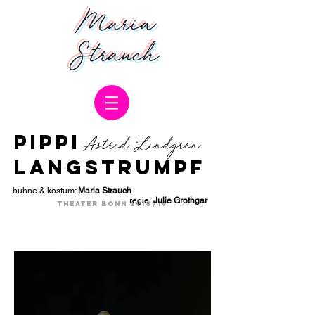
Maria
Strauch
PIPPI
Astrid Lindgren
LANGSTRUMPF
bühne & kostüm:
Maria Strauch
regie:
Julie Grothgar
theater bonn 2018/19