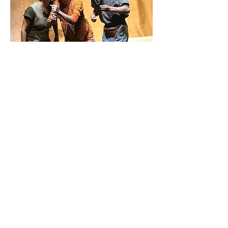
impressu
datenschut
kontak
m
z
t