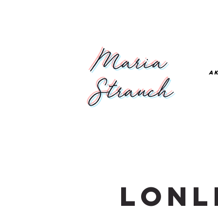
Maria
A
Strauch
Lonl