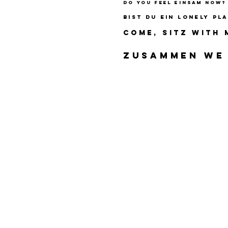
Do you feel einsam now?
Bist du ein lonely pl
Come, sitz with 
Zusammen we 