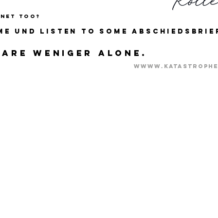
anet too?
me und listen to some Abschiedsbrie
are weniger alone.
wwww.katastrophe