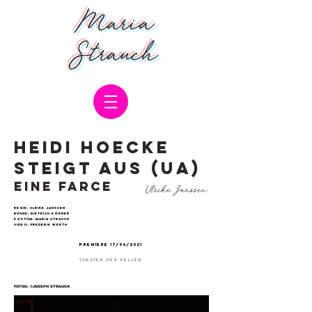
Maria
Strauch
heidi hoecke
steigt aus (ua)
eine
Farce
Ulrike Janssen
regie:
Ulrike
Janssen
Bühne: dietrich
Körner
k
ostüm:
Maria Strauch
video:
frederik
Werth
PREMIERe 17/06/2021
theater der keller
FOTOS: ©JOSEPH STRAUCH