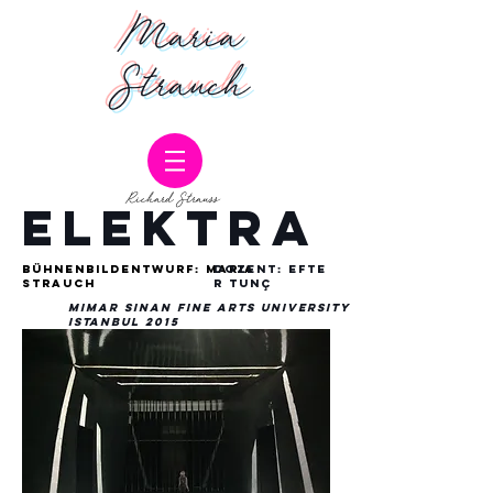
Maria
Strauch
Richard Strauss
ELEKTRA
bühnenbildentwurf:
Maria
dozent:
Efte
Strauch
r Tunç
Mimar Sinan Fine Arts University
Istanbul 2015