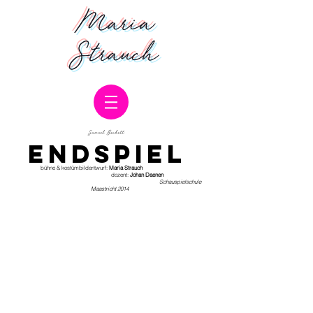
Maria
Strauch
Samuel Beckett
ENDSPIEL
bühne & kostümbildentwurf:
Maria Strauch
dozent:
Johan Daenen
Schauspielschule
Maastricht 2014